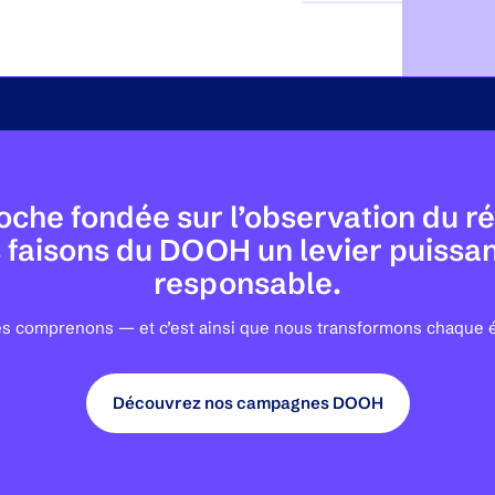
che fondée sur l’observation du rée
s faisons du DOOH un levier puissa
responsable.
les comprenons — et c’est ainsi que nous transformons chaque 
Découvrez nos campagnes DOOH