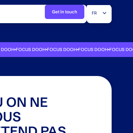
Get in touch
FR
EN
OH
FOCUS DOOH
FOCUS DOOH
FOCUS DOOH
FOCUS DOOH
F
 ON NE
OUS
TEND PAS