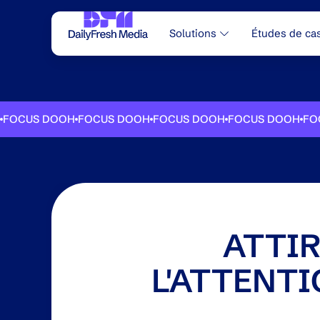
Solutions
Études de ca
US DOOH
FOCUS DOOH
FOCUS DOOH
FOCUS DOOH
FOCUS
ATTI
L'ATTENT