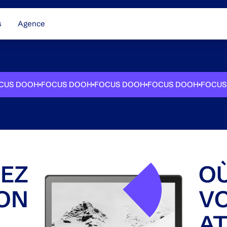
s
Agence
 DOOH
FOCUS DOOH
FOCUS DOOH
FOCUS DOOH
FOCUS DO
REZ
OÙ
ION
V
AT