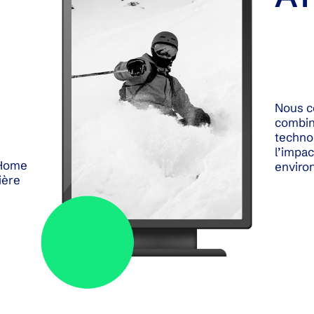
Nous c
combine
technol
l’impa
 Home
enviro
ière