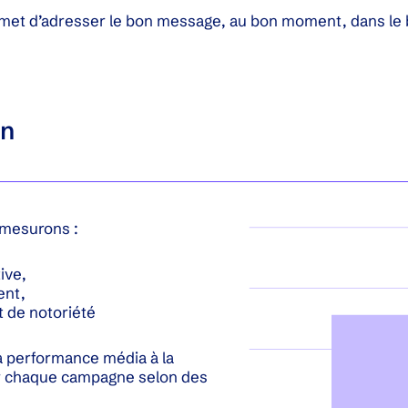
met d’adresser le bon message, au bon moment, dans le
on
s mesurons :
tive,
ent,
t de notoriété
a performance média à la
er chaque campagne selon des