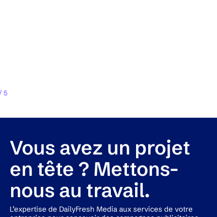
/
5
Vous avez un projet
en tête ? Mettons-
nous au travail.
L’expertise de DailyFresh Media aux services de votre