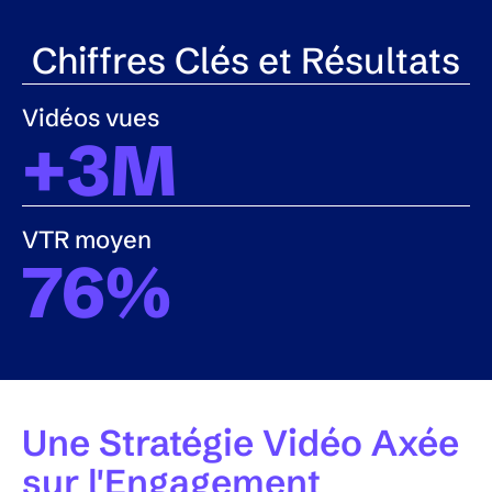
Chiffres Clés et Résultats
Vidéos vues
+
3
M
VTR moyen
76
%
Une Stratégie Vidéo Axée
sur l'Engagement