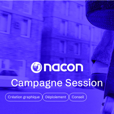
FR
EN
Campagne Session
Création graphique
Déploiement
Conseil